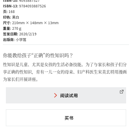
ISBN-10:
4093887527
ISBN-13:
9784093887526
页:
168
印色:
黑白
尺寸:
210mm × 148mm × 13mm
重量:
270ｇ
签发日期:
2020/2/19
出版商:
小学馆
你能教给孩子“正确”的性知识吗？
性知识是儿童、尤其是女孩的生活必备技能。为了与家长和孩子们分
享正确的性知识，育有一儿一女的母亲、妇产科医生宋美玄将用漫画
为家长们开展讲座。
阅读试用
买书