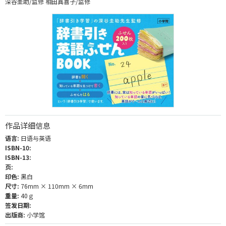
深谷圭助/监修 相田真喜子/监修
作品详细信息
语言:
日语与英语
ISBN-10:
ISBN-13:
页:
印色:
黑白
尺寸:
76mm × 110mm × 6mm
重量:
40ｇ
签发日期:
出版商:
小学馆