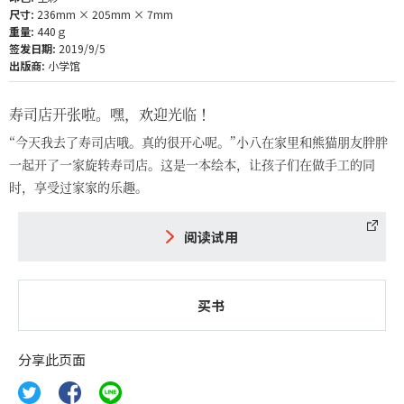
尺寸:
236mm × 205mm × 7mm
重量:
440ｇ
签发日期:
2019/9/5
出版商:
小学馆
寿司店开张啦。嘿，欢迎光临！
“今天我去了寿司店哦。真的很开心呢。”小八在家里和熊猫朋友胖胖
一起开了一家旋转寿司店。这是一本绘本，让孩子们在做手工的同
时，享受过家家的乐趣。
阅读试用
买书
分享此页面