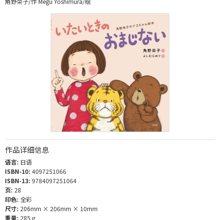
角野荣子/作 Megu Yoshimura/绘
作品详细信息
语言:
日语
ISBN-10:
4097251066
ISBN-13:
9784097251064
页:
28
印色:
全彩
尺寸:
206mm × 206mm × 10mm
重量:
285ｇ