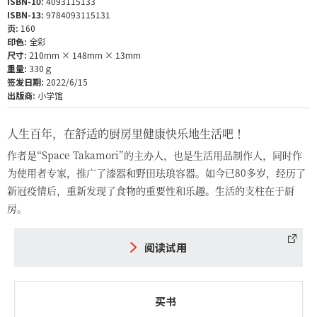
ISBN-10:
4093115133
ISBN-13:
9784093115131
页:
160
印色:
全彩
尺寸:
210mm × 148mm × 13mm
重量:
330ｇ
签发日期:
2022/6/15
出版商:
小学馆
人生百年，在舒适的厨房里健康快乐地生活吧！
作者是“Space Takamori”的主办人，也是生活用品制作人，同时作
为使用者专家，推广了漆器和野田珐琅容器。如今已80多岁，经历了
新冠疫情后，重新发现了食物的重要性和乐趣。生活的支柱在于厨
房。
阅读试用
买书