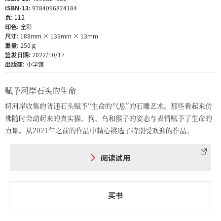
ISBN-13:
9784096824184
页:
112
印色:
全彩
尺寸:
188mm × 135mm × 13mm
重量:
250ｇ
签发日期:
2022/10/17
出版商:
小学馆
赋予河岸石头的生命
将河岸收集的普通石头赋予“生命的气息”的石雕艺术。那些看起来仿
佛随时会动起来的真实猫、狗、鸟和猴子的姿态与表情赋予了生命的
力量。从2021年之前的作品中精心挑选了特别受欢迎的作品。
阅读试用
买书