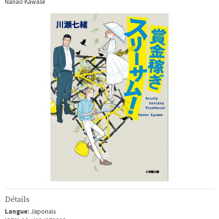
Nanao Kawase
Détails
Langue:
Japonais