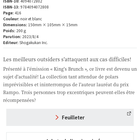
ISBN-10:
4094072802
ISBN-13:
9784094072808
Page:
416
Couleur:
noir et blanc
Dimensions:
150mm × 105mm × 15mm
Poids:
200ｇ
Parution:
2023/8/4
Editeur:
Shogakukan Inc.
Les meilleurs outsiders s'attaquent aux cas difficiles!
Présenté à l'émission « King's Brunch », ce livre est devenu un
sujet d'actualité! La collection tant attendue de polars
imprévisibles et ininterrompus de l'auteur lauréat du prix
Rampo. Trois personnes trop excentriques peuvent-elles être
récompensées?
Feuilleter