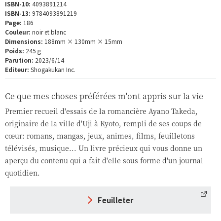
ISBN-10:
4093891214
ISBN-13:
9784093891219
Page:
186
Couleur:
noir et blanc
Dimensions:
188mm × 130mm × 15mm
Poids:
245ｇ
Parution:
2023/6/14
Editeur:
Shogakukan Inc.
Ce que mes choses préférées m'ont appris sur la vie
Premier recueil d'essais de la romancière Ayano Takeda,
originaire de la ville d'Uji à Kyoto, rempli de ses coups de
cœur: romans, mangas, jeux, animes, films, feuilletons
télévisés, musique... Un livre précieux qui vous donne un
aperçu du contenu qui a fait d'elle sous forme d'un journal
quotidien.
Feuilleter