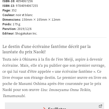
ISBN-10:
4094067256
ISBN-13:
9784094067255
Page:
352
Couleur:
noir et blanc
Dimensions:
150mm × 105mm × 12mm
Poids:
179ｇ
Parution:
2019/12/6
Editeur:
Shogakukan Inc.
Le destin d'une écrivaine fantôme décrit par la
lauréate du prix Naoki!
Tsuta née à Okinawa à la fin de l'ère Meiji, aspire à devenir
écrivaine. Mais, elle n'a pu publier que son premier ouvrage,
ce qui lui vaut d'être appelée « une écrivaine fantôme ». Ce
livre évoque son étrange destin. Le premier œuvre en livre en
poche de Masumi Oshima après être couronnée par le prix
Naoki pour son œuvre
Uzu: Imoseyama Onna Teikin,
Tamamusubi
.