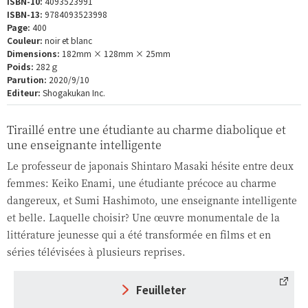
ISBN-10:
4093523991
ISBN-13:
9784093523998
Page:
400
Couleur:
noir et blanc
Dimensions:
182mm × 128mm × 25mm
Poids:
282ｇ
Parution:
2020/9/10
Editeur:
Shogakukan Inc.
Tiraillé entre une étudiante au charme diabolique et
une enseignante intelligente
Le professeur de japonais Shintaro Masaki hésite entre deux
femmes: Keiko Enami, une étudiante précoce au charme
dangereux, et Sumi Hashimoto, une enseignante intelligente
et belle. Laquelle choisir? Une œuvre monumentale de la
littérature jeunesse qui a été transformée en films et en
séries télévisées à plusieurs reprises.
Feuilleter