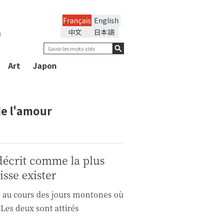
Français
English
n
中文
日本語
Art
Japon
de l'amour
décrit comme la plus
sse exister
 au cours des jours montones où
 Les deux sont attirés