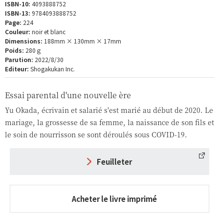
ISBN-10:
4093888752
ISBN-13:
9784093888752
Page:
224
Couleur:
noir et blanc
Dimensions:
188mm × 130mm × 17mm
Poids:
280ｇ
Parution:
2022/8/30
Editeur:
Shogakukan Inc.
Essai parental d'une nouvelle ère
Yu Okada, écrivain et salarié s'est marié au début de 2020. Le
mariage, la grossesse de sa femme, la naissance de son fils et
le soin de nourrisson se sont déroulés sous COVID-19.
Feuilleter
Acheter le livre imprimé