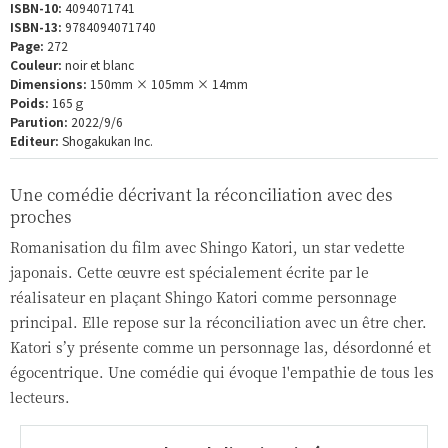
ISBN-10:
4094071741
ISBN-13:
9784094071740
Page:
272
Couleur:
noir et blanc
Dimensions:
150mm × 105mm × 14mm
Poids:
165ｇ
Parution:
2022/9/6
Editeur:
Shogakukan Inc.
Une comédie décrivant la réconciliation avec des
proches
Romanisation du film avec Shingo Katori, un star vedette
japonais. Cette œuvre est spécialement écrite par le
réalisateur en plaçant Shingo Katori comme personnage
principal. Elle repose sur la réconciliation avec un être cher.
Katori s’y présente comme un personnage las, désordonné et
égocentrique. Une comédie qui évoque l'empathie de tous les
lecteurs.