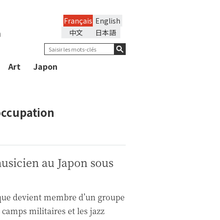
Français
English
n
中文
日本語
Art
Japon
occupation
usicien au Japon sous
que devient membre d’un groupe
 camps militaires et les jazz