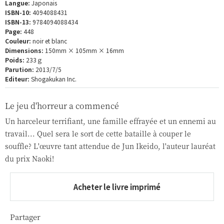
Langue:
Japonais
ISBN-10:
4094088431
ISBN-13:
9784094088434
Page:
448
Couleur:
noir et blanc
Dimensions:
150mm × 105mm × 16mm
Poids:
233ｇ
Parution:
2013/7/5
Editeur:
Shogakukan Inc.
Le jeu d'horreur a commencé
Un harceleur terrifiant, une famille effrayée et un ennemi au
travail... Quel sera le sort de cette bataille à couper le
souffle? L'œuvre tant attendue de Jun Ikeido, l'auteur lauréat
du prix Naoki!
Acheter le livre imprimé
Partager