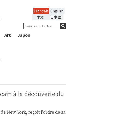
Français
English
n
中文
日本語
Art
Japon
e
cain à la découverte du
de New York, reçoit l'ordre de sa