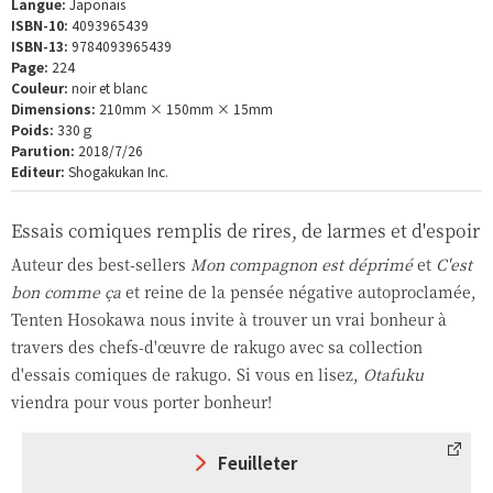
Langue:
Japonais
ISBN-10:
4093965439
ISBN-13:
9784093965439
Page:
224
Couleur:
noir et blanc
Dimensions:
210mm × 150mm × 15mm
Poids:
330ｇ
Parution:
2018/7/26
Editeur:
Shogakukan Inc.
Essais comiques remplis de rires, de larmes et d'espoir
Auteur des best-sellers
Mon compagnon est déprimé
et
C'est
bon comme ça
et reine de la pensée négative autoproclamée,
Tenten Hosokawa nous invite à trouver un vrai bonheur à
travers des chefs-d'œuvre de rakugo avec sa collection
d'essais comiques de rakugo. Si vous en lisez,
Otafuku
viendra pour vous porter bonheur!
Feuilleter