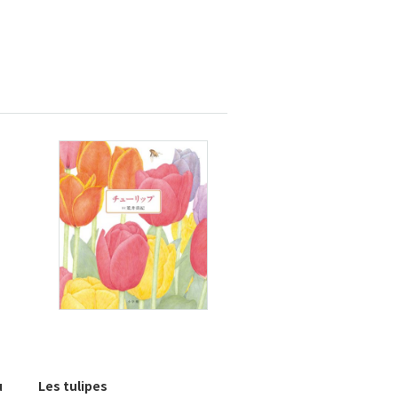
u
Les tulipes