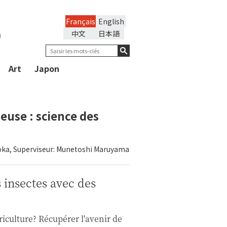
Français
English
n
中文
日本語
Art
Japon
use : science des
jioka, Superviseur: Munetoshi Maruyama
insectes avec des
riculture? Récupérer l'avenir de