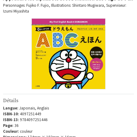
Personnages: Fujiko F. Fujio, Illustrations: Shintaro Mugiwara, Superviseur:
Izumi Miyashita
Détails
Langue:
Japonais, Anglais
ISBN-10:
4097251449
ISBN-13:
9784097251446
Page:
36
Couleur:
couleur
Dimensions:
174mm × 182mm × 16mm