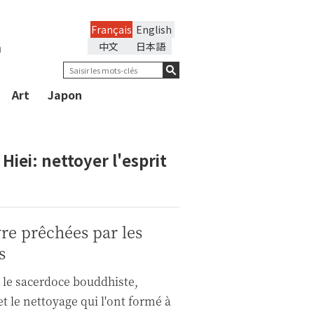
Français
English
n
中文
日本語
Art
Japon
iei: nettoyer l'esprit
re prêchées par les
s
 le sacerdoce bouddhiste,
et le nettoyage qui l'ont formé à