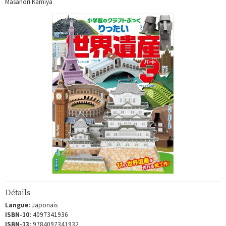
Masanori Kamiya
Détails
Langue:
Japonais
ISBN-10:
4097341936
ISBN-13:
9784097341932