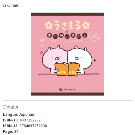
sakumaru
Détails
Langue:
Japonais
ISBN-10:
4097252232
ISBN-13:
9784097252238
Page:
32