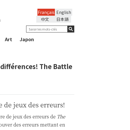
Français
English
n
中文
日本語
Art
Japon
différences! The Battle
e de jeux des erreurs!
vre de jeux des erreurs de
The
rouver des erreurs mettant en