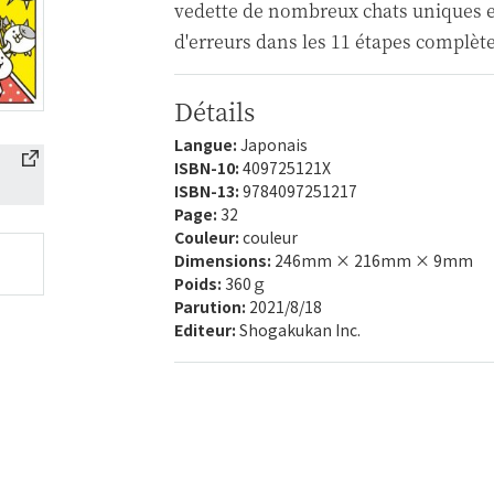
vedette de nombreux chats uniques e
d'erreurs dans les 11 étapes complè
Détails
Langue:
Japonais
ISBN-10:
409725121X
ISBN-13:
9784097251217
Page:
32
Couleur:
couleur
Dimensions:
246mm × 216mm × 9mm
Poids:
360ｇ
Parution:
2021/8/18
Editeur:
Shogakukan Inc.