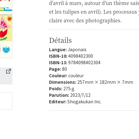
d'avril à mars, autour d'un thème sai
et les tulipes en avril). Les processu
claire avec des photographies.
Détails
Langue:
Japonais
ISBN-10:
4098402300
ISBN-13:
9784098402304
Page:
80
Couleur:
couleur
Dimensions:
257mm × 182mm × 7mm
Poids:
275ｇ
Parution:
2023/7/12
Editeur:
Shogakukan Inc.