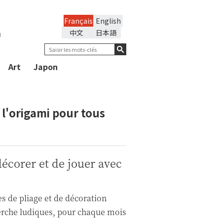
Français
English
n
中文
日本語
Art
Japon
: l'origami pour tous
décorer et de jouer avec
s de pliage et de décoration
herche ludiques, pour chaque mois