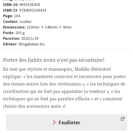
ISBN-10:
4093106428
ISBN-13:
9784093106429
Page:
104
Couleur:
couleur
Dimensions:
210mm × 148mm × 9mm
Poids:
205ｇ
Parution:
2020/1/29
Editeur:
Shogakukan Inc.
Porter des habits noirs n’est pas sécuritaire!
En tant que styliste et mannequin, Makiko Shimotori
explique: « les manières correctes et incorrectes pour porter
des tenues noires lors des cérémonies », « les techniques de
coordination qui ne font pas apparaître la rondeur », « les
techniques qui ne font pas paraître effacée » et « comment
choisir des accessoires noirs »!
Feuilleter