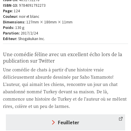
ISBN-13:
9784091792273
Page:
124
Couleur:
noir et blanc
Dimensions:
127mm × 180mm × 11mm
Poids:
130ｇ
Parution:
2017/2/24
Editeur:
Shogakukan Inc.
Une comédie féline avec un excellent écho lors de la
publication sur Twitter
Une comédie de chats à partir d'une histoire vraie
délicieusement absurde dessinée par Saho Yamamoto!
L'auteur, qui aimait les chiens, rencontre un jour un chat
abandonné nommé Turkey devant sa maison. De là,
commence une histoire de Turkey et de l'auteur où se mêlent
rires, colère et un peu de larmes.
Feuilleter