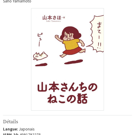
Saho Yamamoto
Détails
Langue:
Japonais
ISBN-10:
4091792278