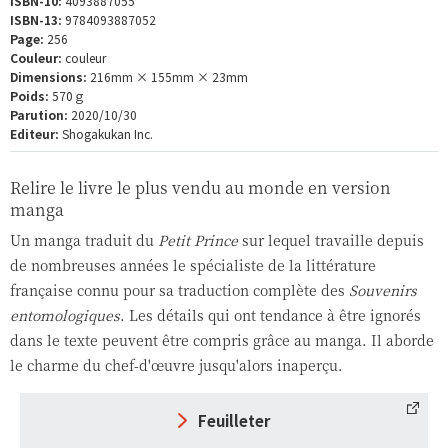
ISBN-10:
4093887055
ISBN-13:
9784093887052
Page:
256
Couleur:
couleur
Dimensions:
216mm × 155mm × 23mm
Poids:
570ｇ
Parution:
2020/10/30
Editeur:
Shogakukan Inc.
Relire le livre le plus vendu au monde en version
manga
Un manga traduit du
Petit Prince
sur lequel travaille depuis
de nombreuses années le spécialiste de la littérature
française connu pour sa traduction complète des
Souvenirs
entomologiques
. Les détails qui ont tendance à être ignorés
dans le texte peuvent être compris grâce au manga. Il aborde
le charme du chef-d'œuvre jusqu'alors inaperçu.
Feuilleter