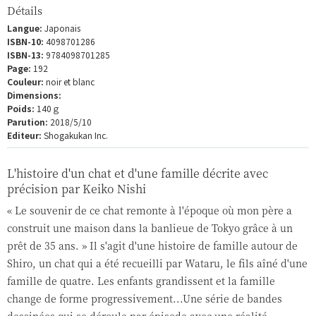
Détails
Langue:
Japonais
ISBN-10:
4098701286
ISBN-13:
9784098701285
Page:
192
Couleur:
noir et blanc
Dimensions:
Poids:
140ｇ
Parution:
2018/5/10
Editeur:
Shogakukan Inc.
L'histoire d'un chat et d'une famille décrite avec
précision par Keiko Nishi
« Le souvenir de ce chat remonte à l'époque où mon père a
construit une maison dans la banlieue de Tokyo grâce à un
prêt de 35 ans. » Il s'agit d'une histoire de famille autour de
Shiro, un chat qui a été recueilli par Wataru, le fils aîné d'une
famille de quatre. Les enfants grandissent et la famille
change de forme progressivement...Une série de bandes