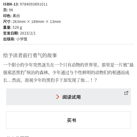
ISBN-13:
9784093891011
页:
96
印色:
黑白
尺寸:
263mm × 189mm × 13mm
重量:
520ｇ
签发日期:
2023/2/1
出版商:
小学馆
给予读者前行勇气的故事
一个胆小的少年突然迷失在一个只有动物的世界里。那里是一片被“最
强邪恶黑豹”统治的森林。少年通过与个性鲜明的动物们的相遇而成
长...然而，敌视少年的黑豹手下却发现了他...！？
阅读试用
买书