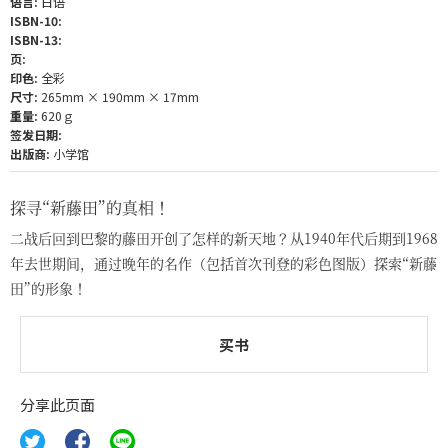
语言:
日语
ISBN-10:
ISBN-13:
页:
印色:
全彩
尺寸:
265mm × 190mm × 17mm
重量:
620ｇ
签发日期:
出版商:
小学馆
探寻“新藤田”的真相！
二战后回到巴黎的藤田开创了怎样的新天地？从1940年代后期到1968
年去世期间，通过晚年的名作（包括首次刊登的彩色图版）探索“新藤
田”的形象！
买书
分享此页面