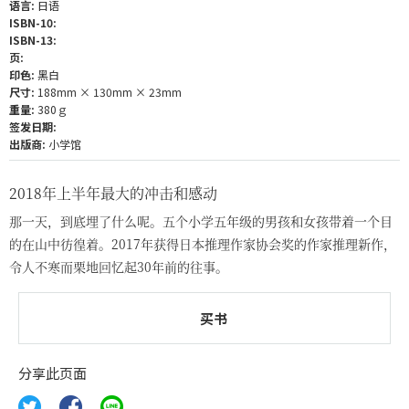
语言:
日语
ISBN-10:
ISBN-13:
页:
印色:
黑白
尺寸:
188mm × 130mm × 23mm
重量:
380ｇ
签发日期:
出版商:
小学馆
2018年上半年最大的冲击和感动
那一天，到底埋了什么呢。五个小学五年级的男孩和女孩带着一个目
的在山中彷徨着。2017年获得日本推理作家协会奖的作家推理新作，
令人不寒而栗地回忆起30年前的往事。
买书
分享此页面