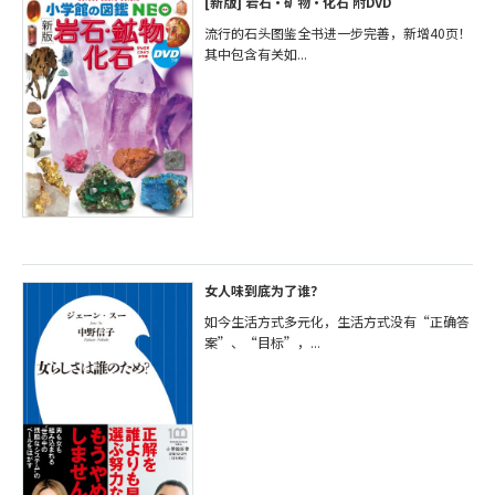
[新版] 岩石・矿物・化石 附DVD
流行的石头图鉴全书进一步完善，新增40页！
其中包含有关如...
女人味到底为了谁？
如今生活方式多元化，生活方式没有“正确答
案”、“目标”，...