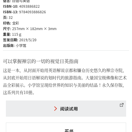
语言:
日语与英语
ISBN-10:
4093886822
ISBN-13:
9784093886826
页:
32
印色:
全彩
尺寸:
257mm × 182mm × 3mm
重量:
115ｇ
签发日期:
2019/5/20
出版商:
小学馆
可以掌握禅宗的一切的视觉日英指南
这是一本，从封面开始用英语解说京都和镰仓历史悠久的禅宗寺院，
从封底开始用日语解说的划时代的旅游指南。大量国宝级佛像和艺术
品全彩展示。小学馆呈现给世界的知识与美丽的结晶！永久保存版，
这系列共有10册。
阅读试用
买书