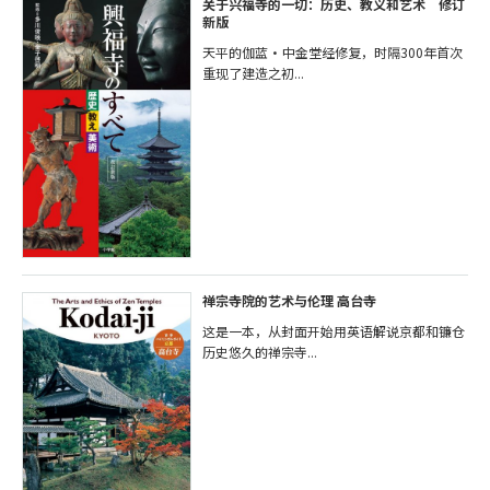
关于兴福寺的一切：历史、教义和艺术 修订
新版
天平的伽蓝・中金堂经修复，时隔300年首次
重现了建造之初...
禅宗寺院的艺术与伦理 高台寺
这是一本，从封面开始用英语解说京都和镰仓
历史悠久的禅宗寺...