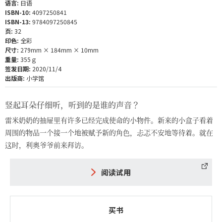
语言:
日语
ISBN-10:
4097250841
ISBN-13:
9784097250845
页:
32
印色:
全彩
尺寸:
279mm × 184mm × 10mm
重量:
355ｇ
签发日期:
2020/11/4
出版商:
小学馆
竖起耳朵仔细听，听到的是谁的声音？
雷米奶奶的抽屉里有许多已经完成使命的小物件。新来的小盒子看着
周围的物品一个接一个地被赋予新的角色，忐忑不安地等待着。就在
这时，利奥爷爷前来拜访。
阅读试用
买书