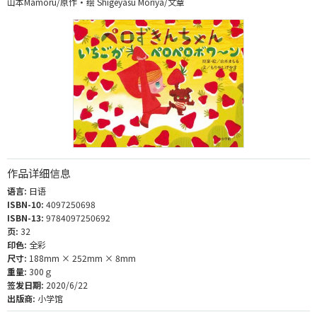
山本Mamoru/原作・绘 Shigeyasu Moriya/文章
作品详细信息
语言:
日语
ISBN-10:
4097250698
ISBN-13:
9784097250692
页:
32
印色:
全彩
尺寸:
188mm × 252mm × 8mm
重量:
300ｇ
签发日期:
2020/6/22
出版商:
小学馆