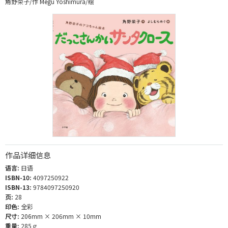
角野荣子/作 Megu Yoshimura/绘
作品详细信息
语言:
日语
ISBN-10:
4097250922
ISBN-13:
9784097250920
页:
28
印色:
全彩
尺寸:
206mm × 206mm × 10mm
重量:
285ｇ