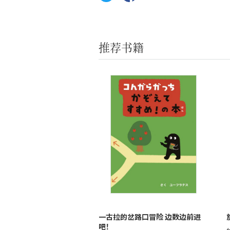
推荐书籍
一古拉的岔路口冒险 边数边前进
吧！