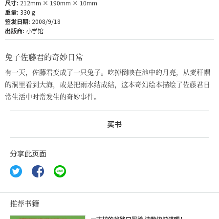
尺寸:
212mm × 190mm × 10mm
重量:
330ｇ
签发日期:
2008/9/18
出版商:
小学馆
兔子佐藤君的奇妙日常
有一天，佐藤君变成了一只兔子。吃掉倒映在池中的月亮，从麦秆帽
的洞里看到大海，或是把雨水结成结，这本奇幻绘本描绘了佐藤君日
常生活中时常发生的奇妙事件。
买书
分享此页面
推荐书籍
一古拉的岔路口冒险 边数边前进吧！