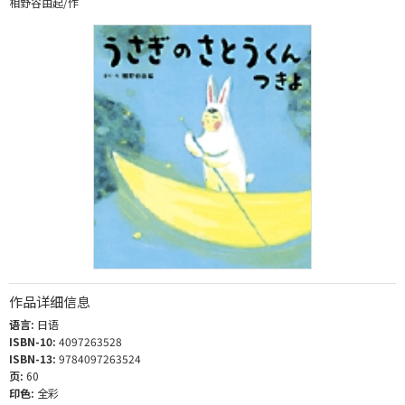
相野谷由起/作
作品详细信息
语言:
日语
ISBN-10:
4097263528
ISBN-13:
9784097263524
页:
60
印色:
全彩