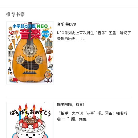
推荐书籍
音乐 带DVD
NEO系列史上首次诞生“音乐”图鉴！解说了
音乐的历史、世...
啪啪啪啪，恭喜！
“拍手，大声说‘恭喜’吧。预备！啪啪啪
啪……”翻开页面，...