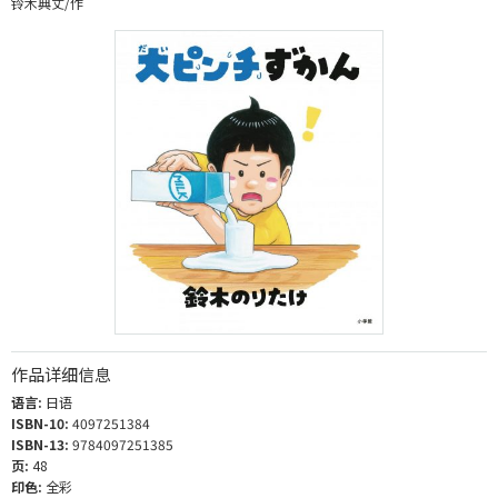
铃木典丈/作
作品详细信息
语言:
日语
ISBN-10:
4097251384
ISBN-13:
9784097251385
页:
48
印色:
全彩