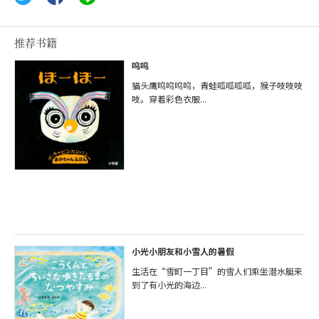
推荐书籍
呜呜
猫头鹰呜呜呜呜，青蛙呱呱呱呱，猴子吱吱吱
吱。穿着彩色衣服...
小光小朋友和小雪人的暑假
生活在“雪町一丁目”的雪人们乘坐潜水艇来
到了有小光的海边...