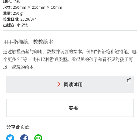
印色:
全彩
尺寸:
250mm × 210mm × 10mm
重量:
250ｇ
签发日期:
2020/9/4
出版商:
小学馆
用手指描绘，数数绘本
通过触摸凸起的印刷，数数并玩耍的绘本。例如“长铅笔和短铅笔，哪
个更多？”等一共有12种游戏类型。看得见的孩子和看不见的孩子可
以一起玩的绘本。
阅读试用
买书
分享此页面