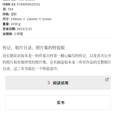
ISBN-13:
9784099420291
页:
704
印色:
全彩
尺寸:
190mm × 136mm × 51mm
重量:
1050ｇ
签发日期:
2023/2/21
出版商:
小学馆
传记、唱片目录、照片集的特装版
由长期采访坂本龙一的作家吉村荣一精心编写的传记，以及首次公开
的照片和其他珍贵的照片集，还有涵盖坂本龙一所有作品的完整唱片
目录，这三本书装在一个特装盒中。
阅读试用
买书