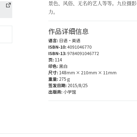
景色、风俗、无名的艺人等等。九位摄影
力。
作品详细信息
语言:
日语・英语
ISBN-10:
4091046770
ISBN-13:
9784091046772
页:
114
印色:
黑白
尺寸:
148mm × 210mm × 11mm
重量:
275ｇ
签发日期:
2015/8/25
出版商:
小学馆